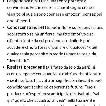
L'esperienza diretta:
è una fonte potente di
convinzioni. Poche cose lasciano il segno come il
vissuto, al quale sono connesse emozioni, sensazioni
e sentimenti.
Conoscenza indiretta:
può influire sulle convinzioni,
soprattutto se ha un forte impatto emotivo e se
ritieni la fonte da cui proviene credibile. E può
accadere che, "a forza di parlare di qualcosa", quel
qualcosa sia percepito in modo talmente reale da
"diventarlo".
Risultati precedenti
(già fatto da te o da altri): si
crea un legame con quanto tu o altri avete ottenuto
e se il risultato ha avuto un significato rilevante, può
condizionare scelte ed esperienze future. Fino a
produrre un'esperienza anticipata dei risultati: "sai
già" quello che accadrà, lo "vedi" nella tua mente