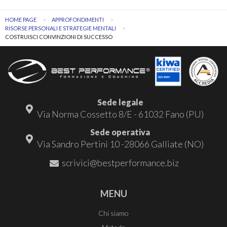
HOME PAGE
APPROFONDIMENTI
RISORSE PERSONALI E STRATEGIE MENTALI
COSTRUISCI CONVINZIONI DI SUCCESSO
Sede legale
Via Norma Cossetto 8/E - 61032 Fano (PU)
Sede operativa
Via Sandro Pertini 10 -28066 Galliate (NO)
scrivici@bestperformance.biz
MENU
Chi siamo