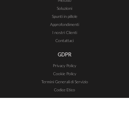
Metodo
Soluzioni
Spunti in pillole
Approfondimenti
I nostri Clienti
Contattaci
GDPR
Privacy Policy
Cookie Policy
Termini Generali di Servizio
Codice Etico
Accedi
Copyright © Best Performance s.r.l. |
P.IVA | C.F.
02780210411
Credits E-Motion Web