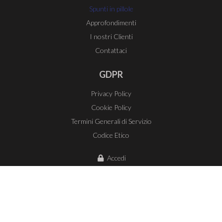
Spunti in pillole
Approfondimenti
I nostri Clienti
Contattaci
GDPR
Privacy Policy
Cookie Policy
Termini Generali di Servizio
Codice Etico
Accedi
Copyright © Best Performance s.r.l. |
P.IVA | C.F.
02780210411
Credits E-Motion Web