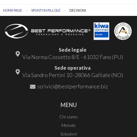
HOME PAGE
SPUNTI IN PILLOLE
DECISIONI
Sede legale
Via Norma Cossetto 8/E - 61032 Fano (PU)
Sede operativa
Via Sandro Pertini 10 -28066 Galliate (NO)
scrivici@bestperformance.biz
MENU
Chi siamo
Metodo
Soluzioni